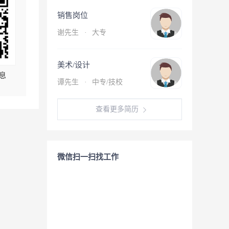
销售岗位
谢先生
·
大专
美术/设计
息
谭先生
·
中专/技校
查看更多简历
微信扫一扫找工作