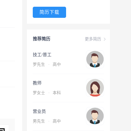
简历下载
推荐简历
更多简历
技工/普工
罗先生
·
高中
教师
罗女士
·
本科
营业员
男先生
·
高中