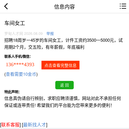
信息内容
车间女工
罗甸人才网 2026.08.09
举报
招聘18周岁一45岁的车间女工，计件工资约3500一5000元，试
用期2个月，交五险，有年薪假，年底福利
联系人手机/微信：
136****4393
点击查看完整信息
(
查看需要10金币
)
特此声明：
信息真伪请自行辨别，求职应聘须谨慎，网站对此不承担任何
保证或连带责任! 希望我们的平台能为您带来更多的便利！
[
联系客服
]
[
最新找人才
]