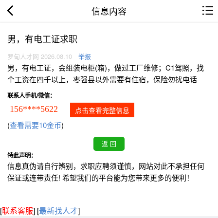
信息内容
男，有电工证求职
罗甸人才网 2026.08.10
举报
男，有电工证，会组装电柜(箱)，做过工厂维修；C1驾照，找
个工资在四千以上，枣强县以外需要有住宿，保险勿扰电话
联系人手机/微信：
156****5622
点击查看完整信息
(
查看需要10金币
)
特此声明：
信息真伪请自行辨别，求职应聘须谨慎，网站对此不承担任何
保证或连带责任! 希望我们的平台能为您带来更多的便利！
[
联系客服
]
[
最新找人才
]