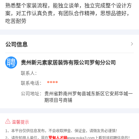
熟悉整个家装流程，能独立谈单，独立完成整个设计方
案，对工作认真负责，有团队合作精神，思想品德好，
吃苦耐劳
公司信息
贵州新元素家居装饰有限公司罗甸分公司
联系人：
****
联系电话：
公司地址：
贵州省黔南州罗甸县城东新区它安邦华城一
期项目号商铺
温馨提示
1、本平台仅供信息发布，不会收取押金、保证金，请微友务必谨慎！
2、请告知用人单位，是在
罗甸人才网
www.quka3.com上看到该招聘信息的！