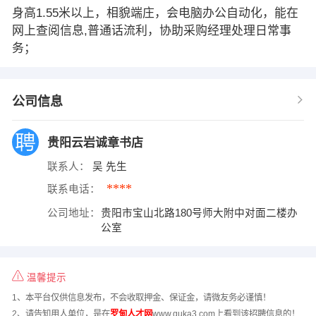
身高1.55米以上，相貌端庄，会电脑办公自动化，能在
网上查阅信息,普通话流利，协助采购经理处理日常事
务；
公司信息
贵阳云岩诚章书店
联系人：
吴 先生
****
联系电话：
公司地址：
贵阳市宝山北路180号师大附中对面二楼办
公室
温馨提示
1、本平台仅供信息发布，不会收取押金、保证金，请微友务必谨慎！
2、请告知用人单位，是在
罗甸人才网
www.quka3.com上看到该招聘信息的！