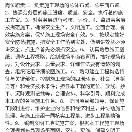
岗位职责:1、负责施工现场的总体布署、总平面布置。
2、协调劳务层的施工进度、质量、安全。执行总的施
工方案。3、对劳务层进行考核、评价。4、监督劳务层
按规范施工，确保安全生产，文明施工。全面合理、有
效实施方案，保持施工现场安全有效。5、 按规定搞好
安全防范措施，把安全工作落到实处，做到讲效益必须
讲安全，抓生产首先必须抓安全。6、 认真熟悉施工图
纸，调查工程概略，绘制现场平面布置图，搞好现场布
局，对设计要求、质量要求、详细作法要有清楚的调
查，组织班组仔细按图施工。7、 熟习建立工程构造特
征与关键部位，控制施工现场的四周环境、社会（含拆
迁等）和经济技术条件；担任本工程的定位、放线、抄
平、沉降观测记载等，合理安排、科学引导、顺利完成
本工程的各项施工任务。8、 协同项目部领导，保证施
工顺利进行，维护企业的信誉和经济利益，并协助施工
监理、与施工班组一同核实工程量、进步工程量精确
性。9、 编制文明工地实施方案，根据本工程施工现场
合理规划布局现场平面图，安排、实施、创建文明工