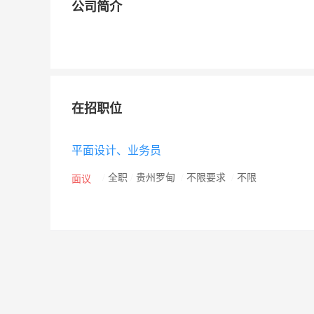
公司简介
在招职位
平面设计、业务员
/
全职
/
贵州罗甸
/
不限要求
/
不限
面议