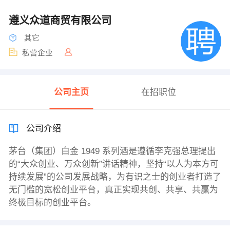
遵义众道商贸有限公司
其它
私营企业
公司主页
在招职位
公司介绍
茅台（集团）白金 1949 系列酒是遵循李克强总理提出
的“大众创业、万众创新”讲话精神，坚持“以人为本方可
持续发展”的公司发展战略，为有识之士的创业者打造了
无门槛的宽松创业平台，真正实现共创、共享、共赢为
终极目标的创业平台。