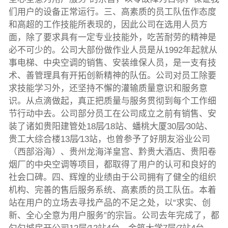
们用户的设备正常运行。三、高素质的员工队伍作态度
和高超的工作技能所表现的，因此公司在选用人员方
面，除了要求具有一定专业技能外，吃苦耐劳的精神是
必不可少的。公司大部份做作业人员是从1992年起就从
事电梯、中央空调的销售、安装维保人员，是一支有技
术、善管理具有开拓创新精神的队伍。公司对员工除要
求技能学习外，还坚持不懈的灌输质量意识和服务意
识。从点滴做起，真正把质量与服务贯彻到每个工作细
节行动中去。公司部分员工在公司成立之前有销售、安
装了诸如贵阳建管处18层∕18站、蟠桃大厦30层∕30站、
贵工大综合楼13层∕13站，也曾参予了好朋友浴业公司
（西部浴海）、贵州龙海洋皇宫、黔贵大酒店、贵阳卷
烟厂的中央空调等项目，都取得了用户的认可和良好的
社会口碑。四、辉煌的业绩由于公司拥有了健全的组织
机构、完善的售后服务系统、高素质的员工队伍。本着
站在用户的立场去寻找产品的不足之处，以“求实、创
新、全心全意为用户服务”的宗旨。公司去年完成了，都