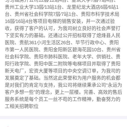
匀匀城房开公司12层∕12站4台、金筑大学7层∕7站4台、
贵州工业大学13层∕13站1台、龙里纪龙大酒店6层∕6站1
台、贵州省社会科学院7层∕7站1台、贵阳市科学技术局
16层∕16站4台等项目电梯的销售安装，并一次通过验
收，获得了客户的认可，为我司树立良好的社会声誉打
下坚实有力的基础。还通过公开招标取得了熄烽县人民
医院、贵航361小河生活区26台、毕节行政中心、贵阳
市第一人民医院、贵阳金阳新区碧海花园10台、贵州省
社会科学院、贵阳市肺科医院、老年大学、供销社、贵
阳行政学院、贵阳中医二附院等电梯项目并取得了贵阳
新天电厂，宏资大厦等项目的中央空调订单，为我司的
发展奠定了基础。当然这此荣誉和为用户服务的机会都
是对我们的肯定与支持，我公司将继续秉承公司“永运为
客户多想一些”的理念，更上一层楼。完善、高效的售后
服务系统是每个员工一丝不苟的工作精神，勤奋努力的
工相关招聘职位